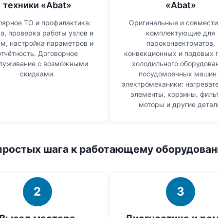
техники «Abat»
«Abat»
лярное ТО и профилактика:
Оригинальные и совмест
а, проверка работы узлов и
комплектующие для
ем, настройка параметров и
пароконвектоматов,
отчётность. Договорное
конвекционных и подовых 
луживание с возможными
холодильного оборудова
скидками.
посудомоечных машин
электромеханики: нагреват
элементы, корзины, филь
моторы и другие детал
простых шага к работающему оборудова
2
3