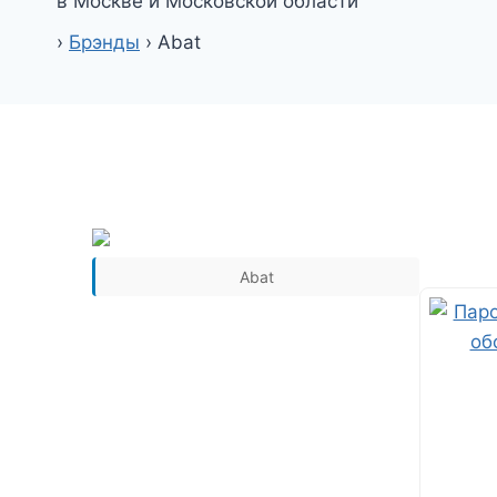
в Москве и Московской области
›
Брэнды
›
Abat
Abat