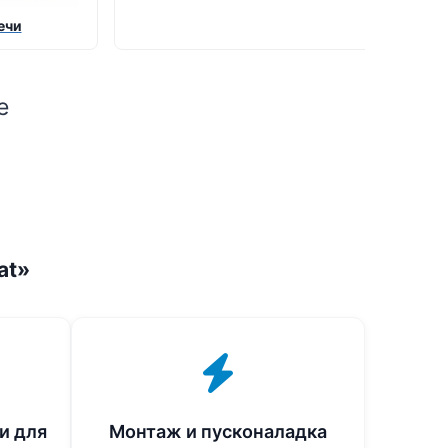
ечи
е
at»
и для
Монтаж и пусконаладка