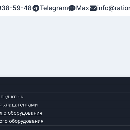
938-59-48
Telegram
Max
info@ratio
 под ключ
я хладагентами
ого оборудования
ого оборудования