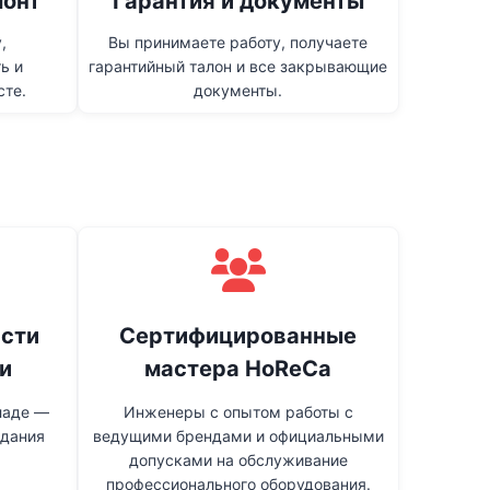
монт
Гарантия и документы
,
Вы принимаете работу, получаете
ь и
гарантийный талон и все закрывающие
сте.
документы.
асти
Сертифицированные
и
мастера HoReCa
ладе —
Инженеры с опытом работы с
идания
ведущими брендами и официальными
допусками на обслуживание
профессионального оборудования.