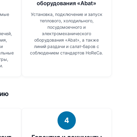
оборудования «Abat»
имые
Установка, подключение и запуск
теплового, холодильного,
посудомоечного и
печей,
электромеханического
ния,
оборудования «Abat», а также
 и
линий раздачи и салат‑баров с
ельные
соблюдением стандартов HoReCa.
тры,
и.
нию
4