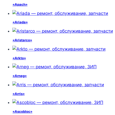
«Apach»
«Ariada»
«Aristarco»
«Arkto»
«Arneg»
«Arris»
«Ascobloc»