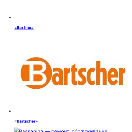
«Bar line»
«Bartscher»