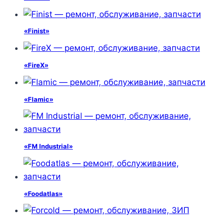
«Finist»
«FireX»
«Flamic»
«FM Industrial»
«Foodatlas»