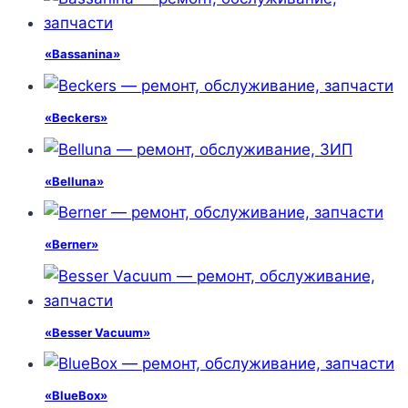
«Bassanina»
«Beckers»
«Belluna»
«Berner»
«Besser Vacuum»
«BlueBox»