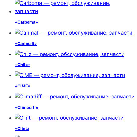
«Carboma»
«Carimali»
«Chilz»
«CIME»
«Climadiff»
«Clint»