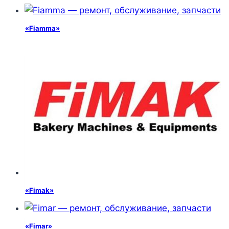
«Fiamma»
«Fimak»
«Fimar»