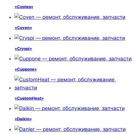
«Cooleq»
«Coven»
«Cryspi»
«Cuppone»
«CustomHeat»
«Daikin»