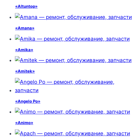
«Altuntop»
«Amana»
«Amika»
«Amitek»
«Angelo Po»
«Animo»