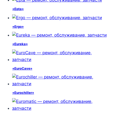
«Epta»
«Ergo»
«Eureka»
«EuroCave»
«Eurochiller»