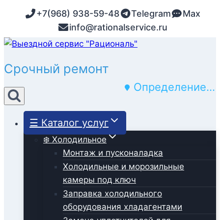
Перейти
+7(968) 938-59-48
Telegram
Max
к
info@rationalservice.ru
содержимому
Срочный ремонт
Определение...
☰ Каталог услуг
❄️ Холодильное
Монтаж и пусконаладка
Холодильные и морозильные
камеры под ключ
Заправка холодильного
оборудования хладагентами