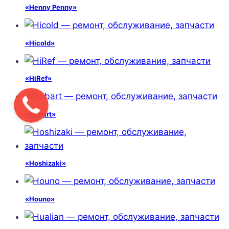
«Henny Penny»
«Hicold»
«HiRef»
«Hobart»
«Hoshizaki»
«Houno»