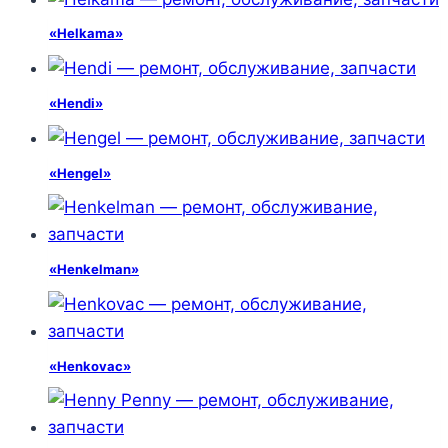
«Helkama»
«Hendi»
«Hengel»
«Henkelman»
«Henkovac»