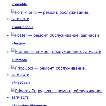
«Forcold»
«Forni-fiorini»
«Foster»
«Framec»
«FrigoCool»
«Frigoglass (Frigorex)»