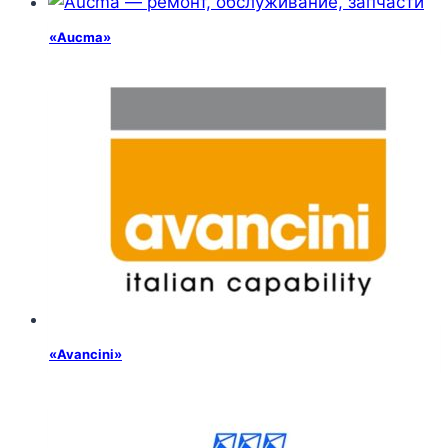
«Aucma»
«Avancini»