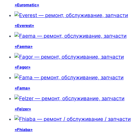
«Euromatic»
«Everest»
«Faema»
«Fagor»
«Fama»
«Felzer»
«Fhiaba»