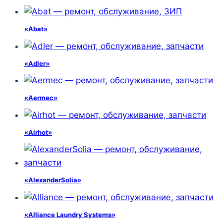
«Abat»
«Adler»
«Aermec»
«Airhot»
«AlexanderSolia»
«Alliance Laundry Systems»