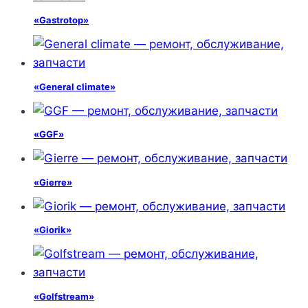
«Gastrotop»
«General climate»
«GGF»
«Gierre»
«Giorik»
«Golfstream»