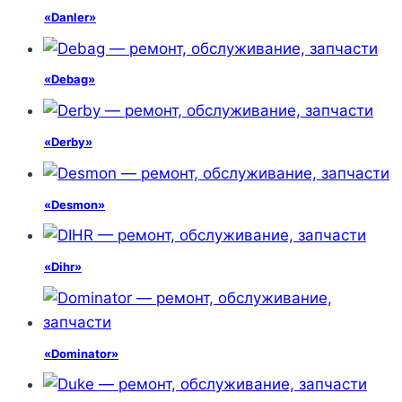
«Danler»
«Debag»
«Derby»
«Desmon»
«Dihr»
«Dominator»