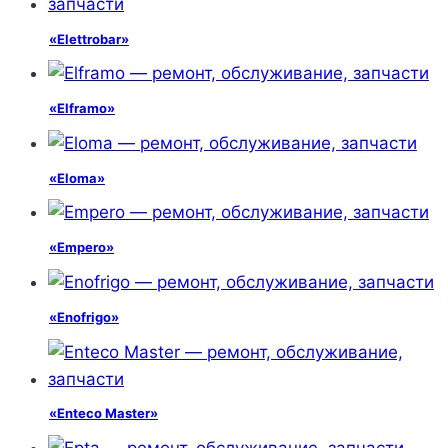
«Elettrobar»
«Elframo»
«Eloma»
«Empero»
«Enofrigo»
«Enteco Master»