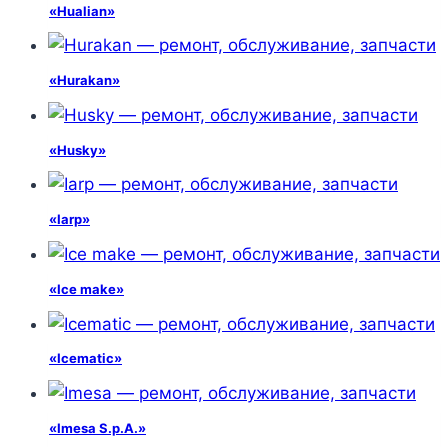
«Hualian»
«Hurakan»
«Husky»
«Iarp»
«Ice make»
«Icematic»
«Imesa S.p.A.»