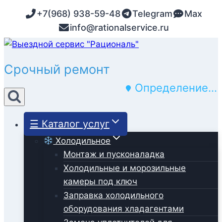
Перейти
+7(968) 938-59-48
Telegram
Max
к
info@rationalservice.ru
содержимому
Определение...
☰ Каталог услуг
Холодильное
Монтаж и пусконаладка
Холодильные и морозильные
камеры под ключ
Заправка холодильного
оборудования хладагентами