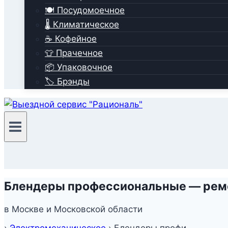
🍽️ Посудомоечное
🌡️ Климатическое
☕ Кофейное
👕 Прачечное
📦 Упаковочное
🏷️ Брэнды
Блендеры профессиональные — ремо
в Москве и Московской области