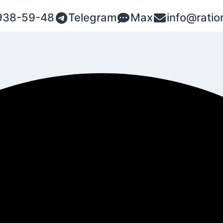
938-59-48
Telegram
Max
info@ratio