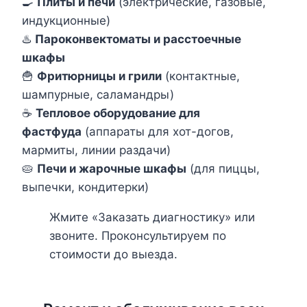
🍳
Плиты и печи
(электрические, газовые,
индукционные)
♨️
Пароконвектоматы и расстоечные
шкафы
🍟
Фритюрницы и грили
(контактные,
шампурные, саламандры)
☕
Тепловое оборудование для
фастфуда
(аппараты для хот-догов,
мармиты, линии раздачи)
🥧
Печи и жарочные шкафы
(для пиццы,
выпечки, кондитерки)
Жмите «Заказать диагностику» или
звоните. Проконсультируем по
стоимости до выезда.