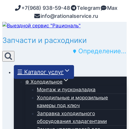
Перейти
+7(968) 938-59-48
Telegram
Max
к
info@rationalservice.ru
содержимому
Регулярное обслуживание
Определение...
☰ Каталог услуг
❄️ Холодильное
Монтаж и пусконаладка
Холодильные и морозильные
камеры под ключ
Заправка холодильного
оборудования хладагентами